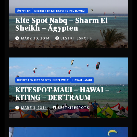
ÄGYPTEN
DIE BESTEN KITE SPOTS IN DEL WELT
Kite Spot Nabq – Sharm El
Sheikh – Ägypten
MÄRZ 30, 2014
BESTKITESPOTS
DIE BESTEN KITE SPOTS IN DEL WELT
HAWAI - MAUI
KITESPOT MAUI – HAWAI –
KITING – DER TRAUM
MÄRZ 3, 2014
BESTKITESPOTS