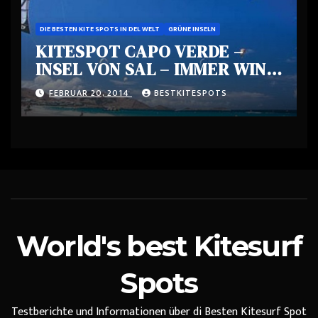
DIE BESTEN KITE SPOTS IN DEL WELT
GRÜNE INSELN
KITESPOT CAPO VERDE –
INSEL VON SAL – IMMER WIND
– EIN PARADIES
FEBRUAR 20, 2014
BESTKITESPOTS
World's best Kitesurf
Spots
Testberichte und Informationen über di Besten Kitesurf Spot