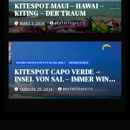
KITESPOT MAUI – HAWAI –
KITING – DER TRAUM
MÄRZ 3, 2014
BESTKITESPOTS
DIE BESTEN KITE SPOTS IN DEL WELT
GRÜNE INSELN
KITESPOT CAPO VERDE –
INSEL VON SAL – IMMER WIND
– EIN PARADIES
FEBRUAR 20, 2014
BESTKITESPOTS