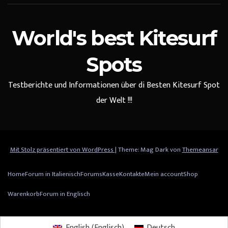
World's best Kitesurf
Spots
Testberichte und Informationen über di Besten Kitesurf Spot
der Welt !!!
Mit Stolz präsentiert von WordPress
|
Theme: Mag Dark von
Themeansar
Home
Forum in Italienisch
Forums
Kasse
Kontakte
Mein account
Shop
Warenkorb
Forum in Englisch
English
(
Englisch
)
Deutsch