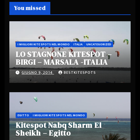
You missed
I MIGLIORI KITE SPOTS NEL MONDO
ITALIA
UNCATEGORIZED
LO STAGNONE KITESPOT –
BIRGI – MARSALA -ITALIA
GIUGNO 9, 2014
BESTKITESPOTS
EGITTO
I MIGLIORI KITE SPOTS NEL MONDO
Kitespot Nabq Sharm El
Sheikh – Egitto