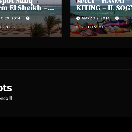
spot Nabq
MAUI – HAWAI –
m El Sheikh –
KITING – IL SO
to
O 29, 2014
MARZO 2, 2014
TESPOTS
BESTKITESPOTS
ots
ndo !!!