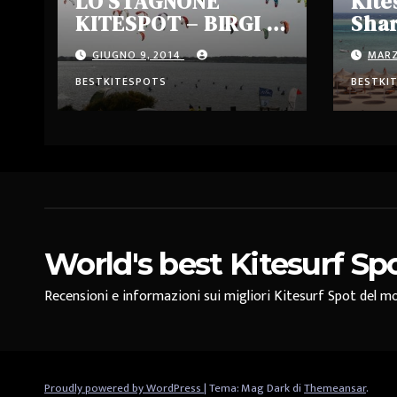
LO STAGNONE
Kite
KITESPOT – BIRGI –
Shar
MARSALA -ITALIA
Egit
GIUGNO 9, 2014
MARZ
BESTKITESPOTS
BESTKI
World's best Kitesurf Sp
Recensioni e informazioni sui migliori Kitesurf Spot del mo
Proudly powered by WordPress
|
Tema: Mag Dark di
Themeansar
.