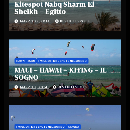
Kitespot Nabq Sharm El
Sheikh – Egitto
MARZO 29, 2014
BESTKITESPOTS
HAWAI - MAUI
I MIGLIORI KITE SPOTS NEL MONDO
MAUI – HAWAI – KITING – IL
SOGNO
MARZO 2, 2014
BESTKITESPOTS
I MIGLIORI KITE SPOTS NEL MONDO
SPAGNA