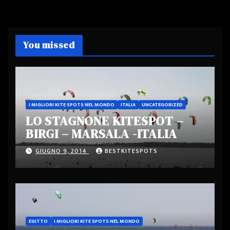
You missed
I MIGLIORI KITE SPOTS NEL MONDO
ITALIA
UNCATEGORIZED
LO STAGNONE KITESPOT –
BIRGI – MARSALA -ITALIA
GIUGNO 9, 2014
BESTKITESPOTS
EGITTO
I MIGLIORI KITE SPOTS NEL MONDO