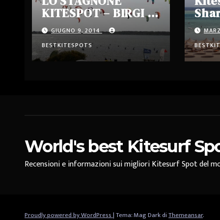
LO STAGNONE
Kite
KITESPOT – BIRGI –
Shar
MARSALA -ITALIA
Egit
GIUGNO 9, 2014
MARZ
BESTKITESPOTS
BESTKI
World's best Kitesurf Sp
Recensioni e informazioni sui migliori Kitesurf Spot del mo
Proudly powered by WordPress
|
Tema: Mag Dark di
Themeansar
.