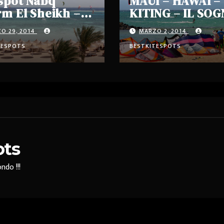
spot Nabq
MAUI – HAWAI –
m El Sheikh –
KITING – IL SO
to
O 29, 2014
MARZO 2, 2014
TESPOTS
BESTKITESPOTS
ots
ndo !!!