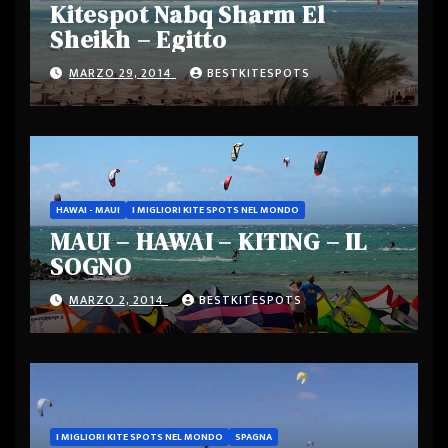
Kitespot Nabq Sharm El
Sheikh – Egitto
MARZO 29, 2014
BESTKITESPOTS
HAWAI - MAUI
I MIGLIORI KITE SPOTS NEL MONDO
MAUI – HAWAI – KITING – IL
SOGNO
MARZO 2, 2014
BESTKITESPOTS
I MIGLIORI KITE SPOTS NEL MONDO
SPAGNA