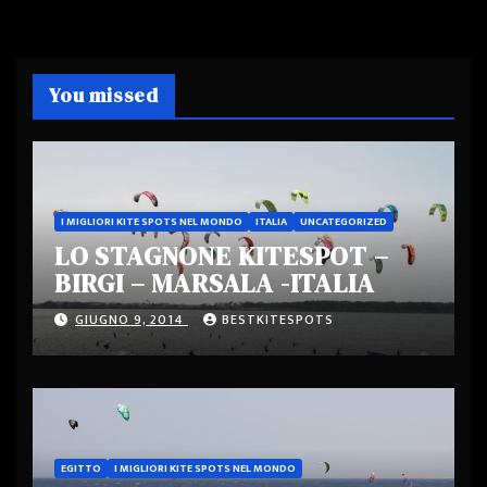
You missed
I MIGLIORI KITE SPOTS NEL MONDO
ITALIA
UNCATEGORIZED
LO STAGNONE KITESPOT –
BIRGI – MARSALA -ITALIA
GIUGNO 9, 2014
BESTKITESPOTS
EGITTO
I MIGLIORI KITE SPOTS NEL MONDO