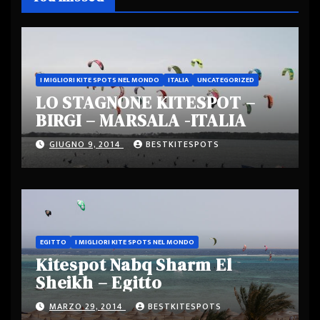
I MIGLIORI KITE SPOTS NEL MONDO
ITALIA
UNCATEGORIZED
LO STAGNONE KITESPOT –
BIRGI – MARSALA -ITALIA
GIUGNO 9, 2014
BESTKITESPOTS
EGITTO
I MIGLIORI KITE SPOTS NEL MONDO
Kitespot Nabq Sharm El
Sheikh – Egitto
MARZO 29, 2014
BESTKITESPOTS