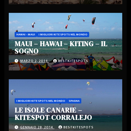
HAWAI - MAUI
I MIGLIORI KITE SPOTS NEL MONDO
MAUI – HAWAI – KITING – IL
SOGNO
MARZO 2, 2014
BESTKITESPOTS
I MIGLIORI KITE SPOTS NEL MONDO
SPAGNA
LE ISOLE CANARIE –
KITESPOT CORRALEJO
GENNAIO 28, 2014
BESTKITESPOTS