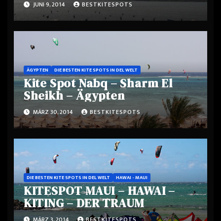
JUNI 9, 2014
BESTKITESPOTS
TURNHALLE DER KITESURFER
ÄGYPTEN
DIE BESTEN KITE SPOTS IN DEL WELT
Kite Spot Nabq – Sharm El
Sheikh – Ägypten
MÄRZ 30, 2014
BESTKITESPOTS
DIE BESTEN KITE SPOTS IN DEL WELT
HAWAI - MAUI
KITESPOT MAUI – HAWAI –
KITING – DER TRAUM
MÄRZ 3, 2014
BESTKITESPOTS