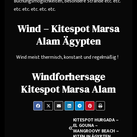
Buchungsmöglichkeiten, besondere Strände etc. etc.
etc. etc. etc. etc. etc.
Wind – Kitespot Marsa
Alam Ägypten
Wind meist thermisch, konstant und regelmäßig
!
Windforhersage
Kitespot Marsa Alam
KITESPOT HURGADA –
Beitragsnavigation
EL GOUNA –
MANGROOVY BEACH –
KITEN IN ÄGYPTEN