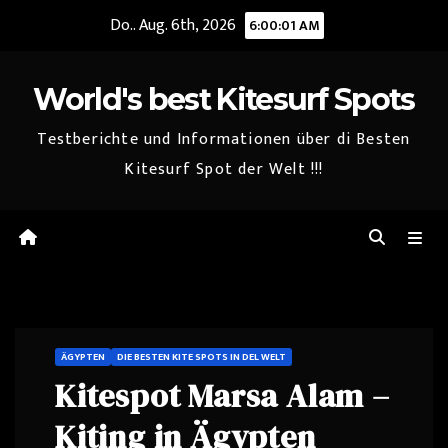
Zum
Do.. Aug. 6th, 2026
6:00:02 AM
Inhalt
springen
World's best Kitesurf Spots
Testberichte und Informationen über di Besten
Kitesurf Spot der Welt !!!
ÄGYPTEN
DIE BESTEN KITE SPOTS IN DEL WELT
Kitespot Marsa Alam –
Kiting in Ägypten