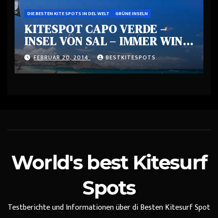
DIE BESTEN KITE SPOTS IN DEL WELT
GRÜNE INSELN
KITESPOT CAPO VERDE –
INSEL VON SAL – IMMER WIND
– EIN PARADIES
FEBRUAR 20, 2014
BESTKITESPOTS
World's best Kitesurf
Spots
Testberichte und Informationen über di Besten Kitesurf Spot