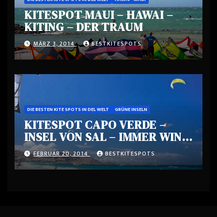
KITESPOT MAUI – HAWAI –
KITING – DER TRAUM
MÄRZ 3, 2014
BESTKITESPOTS
DIE BESTEN KITE SPOTS IN DEL WELT
GRÜNE INSELN
KITESPOT CAPO VERDE –
INSEL VON SAL – IMMER WIND
– EIN PARADIES
FEBRUAR 20, 2014
BESTKITESPOTS