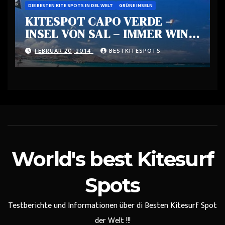
DIE BESTEN KITE SPOTS IN DEL WELT
GRÜNE INSELN
KITESPOT CAPO VERDE –
INSEL VON SAL – IMMER WIND
– EIN PARADIES
FEBRUAR 20, 2014
BESTKITESPOTS
World's best Kitesurf
Spots
Testberichte und Informationen über di Besten Kitesurf Spot
der Welt !!!